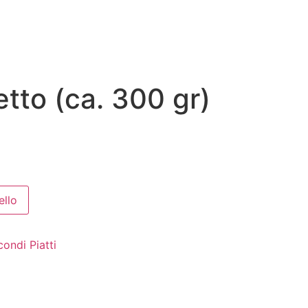
letto (ca. 300 gr)
ello
ondi Piatti