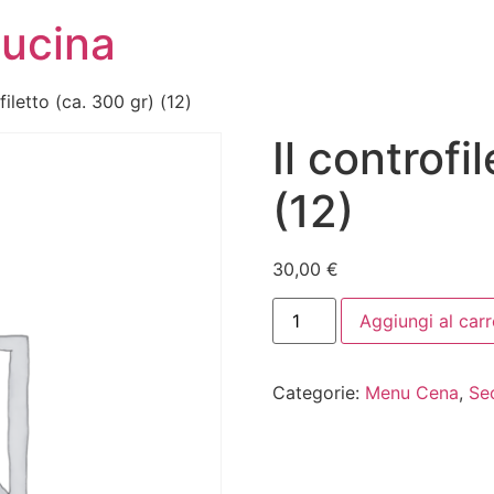
Cucina
filetto (ca. 300 gr) (12)
Il controfi
(12)
30,00
€
Aggiungi al carr
Categorie:
Menu Cena
,
Sec