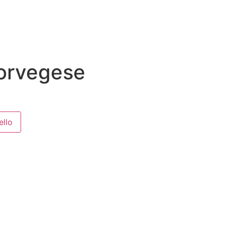
Norvegese
ello